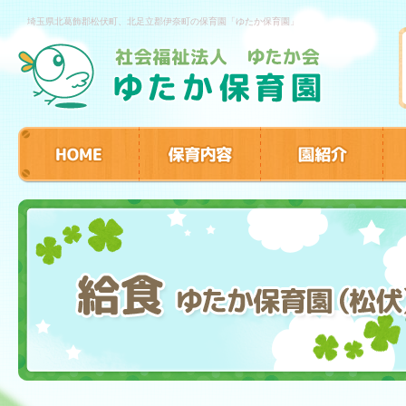
埼玉県北葛飾郡松伏町、北足立郡伊奈町の保育園「ゆたか保育園」