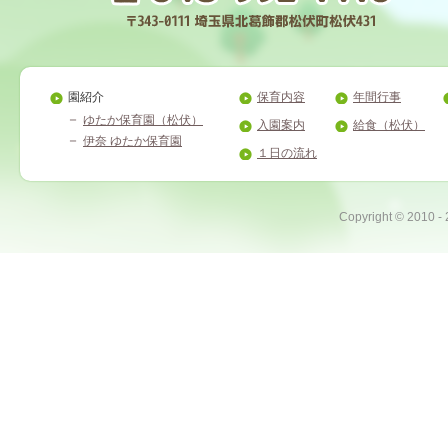
園紹介
保育内容
年間行事
ゆたか保育園（松伏）
入園案内
給食（松伏）
伊奈 ゆたか保育園
１日の流れ
Copyright ©
2010 -