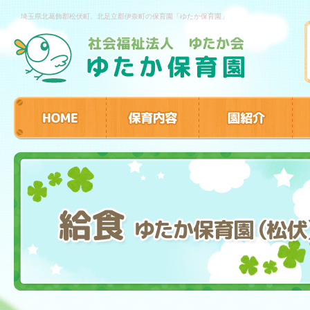
埼玉県北葛飾郡松伏町、北足立郡伊奈町の保育園「ゆたか保育園」