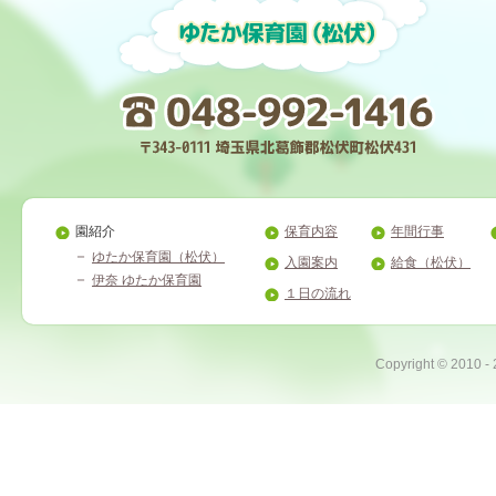
園紹介
保育内容
年間行事
ゆたか保育園（松伏）
入園案内
給食（松伏）
伊奈 ゆたか保育園
１日の流れ
Copyright ©
2010 -