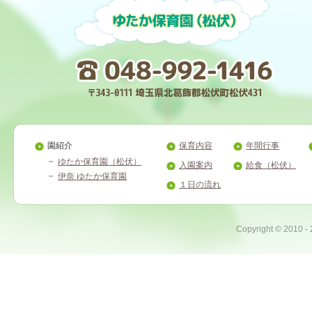
園紹介
保育内容
年間行事
ゆたか保育園（松伏）
入園案内
給食（松伏）
伊奈 ゆたか保育園
１日の流れ
Copyright ©
2010 -