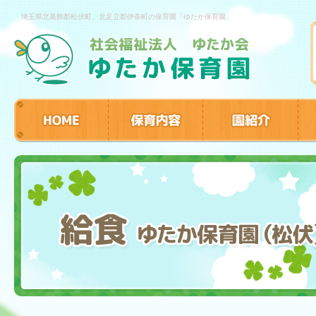
埼玉県北葛飾郡松伏町、北足立郡伊奈町の保育園「ゆたか保育園」