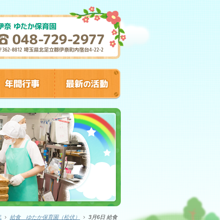
E
給食 ゆたか保育園（松伏）
3月6日 給食