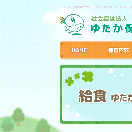
埼玉県北葛飾郡松伏町、北足立郡伊奈町の保育園「