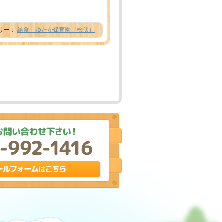
テゴリー：
給食 ゆたか保育園（松伏）