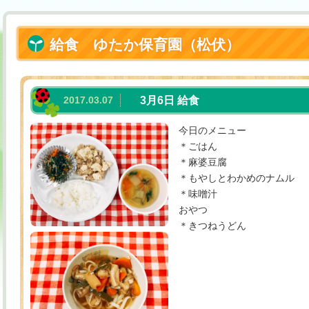
給食 ゆたか保育園（松伏）
2017.03.07
3月6日 給食
今日のメニュー
＊ごはん
＊麻婆豆腐
＊もやしとわかめのナムル
＊味噌汁
おやつ
＊きつねうどん