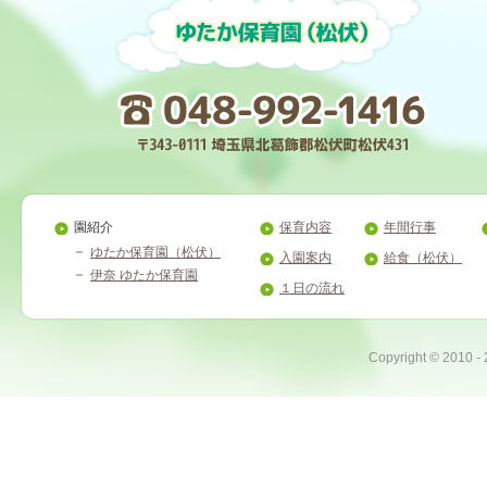
園紹介
保育内容
年間行事
ゆたか保育園（松伏）
入園案内
給食（松伏）
伊奈 ゆたか保育園
１日の流れ
Copyright ©
2010 -