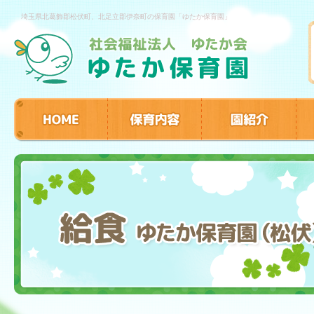
埼玉県北葛飾郡松伏町、北足立郡伊奈町の保育園「ゆたか保育園」