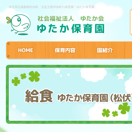
埼玉県北葛飾郡松伏町、北足立郡伊奈町の保育園「ゆたか保育園」