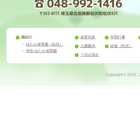
園紹介
保育内容
年間行事
ゆたか保育園（松伏）
入園案内
給食（松伏）
伊奈 ゆたか保育園
１日の流れ
Copyright ©
2010 -