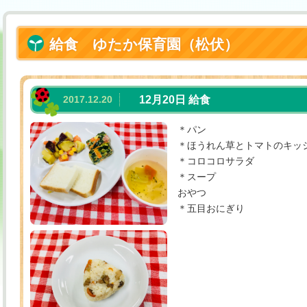
給食 ゆたか保育園（松伏）
2017.12.20
12月20日 給食
＊パン
＊ほうれん草とトマトのキッ
＊コロコロサラダ
＊スープ
おやつ
＊五目おにぎり