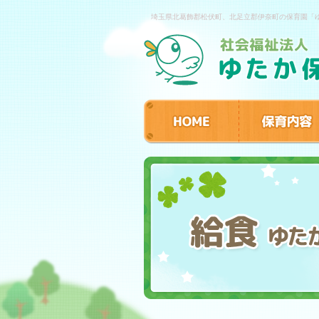
埼玉県北葛飾郡松伏町、北足立郡伊奈町の保育園「