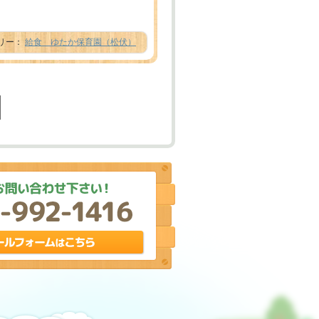
テゴリー：
給食 ゆたか保育園（松伏）