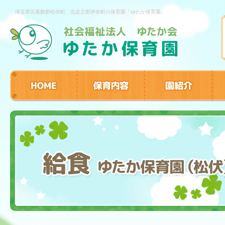
埼玉県北葛飾郡松伏町、北足立郡伊奈町の保育園「ゆたか保育園」