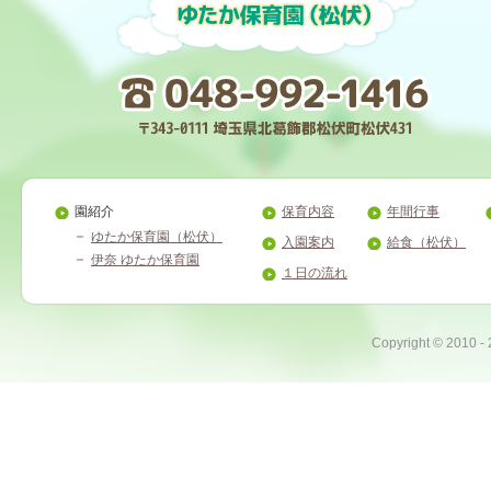
園紹介
保育内容
年間行事
ゆたか保育園（松伏）
入園案内
給食（松伏）
伊奈 ゆたか保育園
１日の流れ
Copyright ©
2010 -