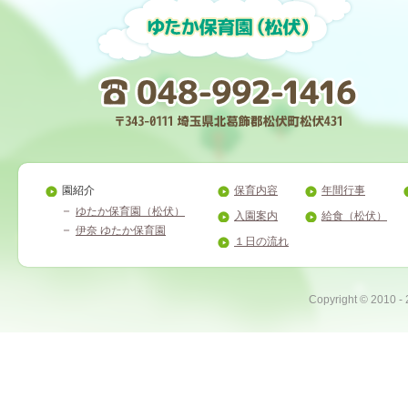
園紹介
保育内容
年間行事
ゆたか保育園（松伏）
入園案内
給食（松伏）
伊奈 ゆたか保育園
１日の流れ
Copyright ©
2010 -