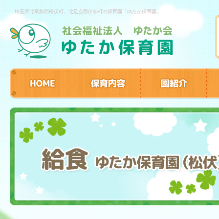
埼玉県北葛飾郡松伏町、北足立郡伊奈町の保育園「ゆたか保育園」