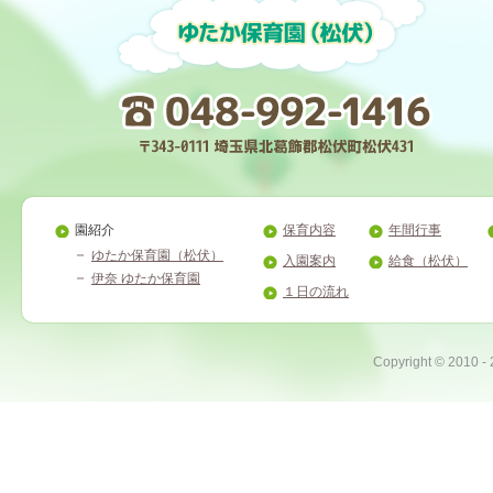
園紹介
保育内容
年間行事
ゆたか保育園（松伏）
入園案内
給食（松伏）
伊奈 ゆたか保育園
１日の流れ
Copyright ©
2010 -