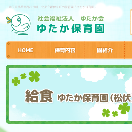
埼玉県北葛飾郡松伏町、北足立郡伊奈町の保育園「ゆたか保育園」