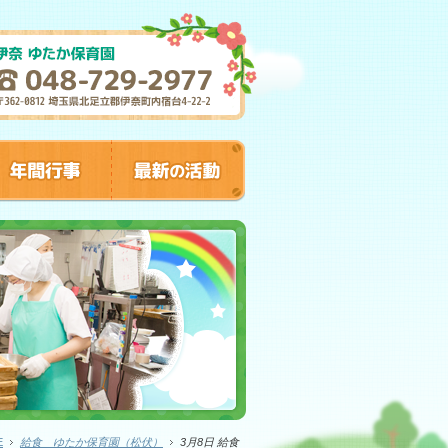
E
給食 ゆたか保育園（松伏）
3月8日 給食