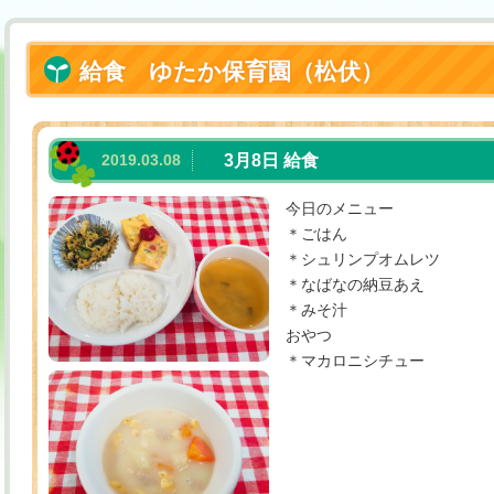
給食 ゆたか保育園（松伏）
2019.03.08
3月8日 給食
今日のメニュー
＊ごはん
＊シュリンプオムレツ
＊なばなの納豆あえ
＊みそ汁
おやつ
＊マカロニシチュー