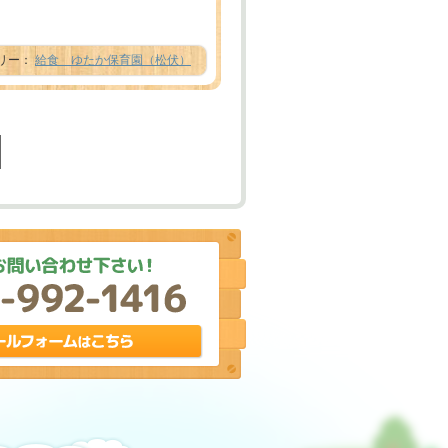
テゴリー：
給食 ゆたか保育園（松伏）