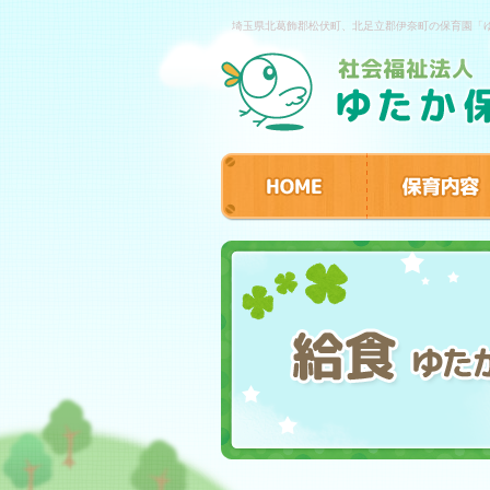
埼玉県北葛飾郡松伏町、北足立郡伊奈町の保育園「