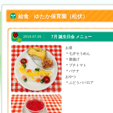
給食 ゆたか保育園（松伏）
2019.07.05
7月 誕生日会 メニュー
お昼
＊七夕そうめん
＊唐揚げ
＊プチトマト
＊バナナ
おやつ
＊ぶどうババロア