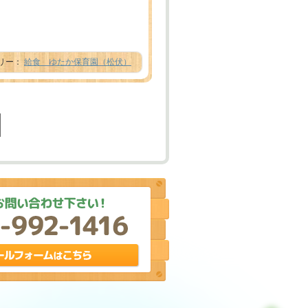
テゴリー：
給食 ゆたか保育園（松伏）