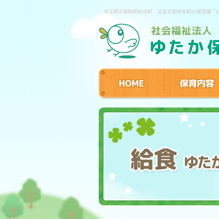
埼玉県北葛飾郡松伏町、北足立郡伊奈町の保育園「