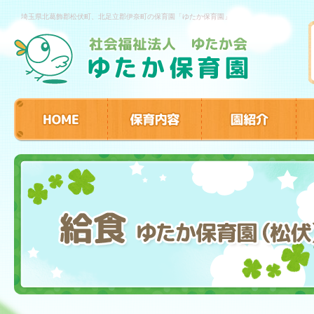
埼玉県北葛飾郡松伏町、北足立郡伊奈町の保育園「ゆたか保育園」