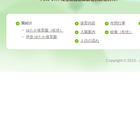
園紹介
保育内容
年間行事
ゆたか保育園（松伏）
入園案内
給食（松伏）
伊奈 ゆたか保育園
１日の流れ
Copyright ©
2010 -