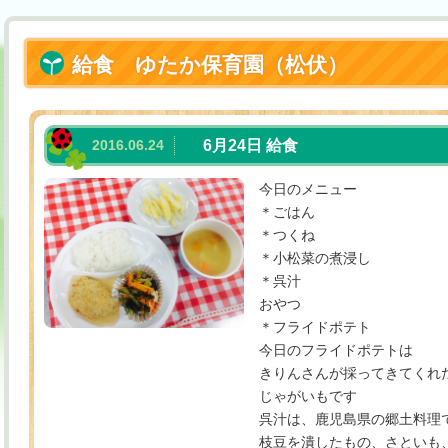
給食 ゆたか保育園（松伏）
2016.06.24
6月24日 給食
今日のメニュー
＊ごはん
＊つくね
＊小松菜の煮浸し
＊呉汁
おやつ
＊フライドポテト
今日のフライドポテトは
きりんさんが採ってきてくれ
じゃがいもです
呉汁は、鹿児島県の郷土料理
枝豆を潰したもの、さといも