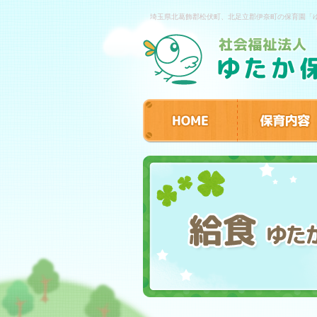
埼玉県北葛飾郡松伏町、北足立郡伊奈町の保育園「