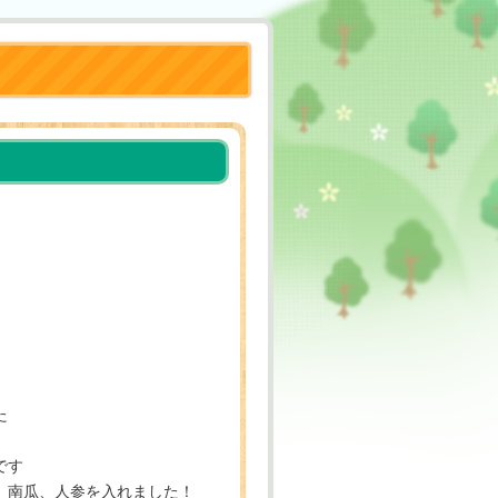
た
です
、南瓜、人参を入れました！