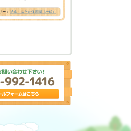
テゴリー：
給食 ゆたか保育園（松伏）