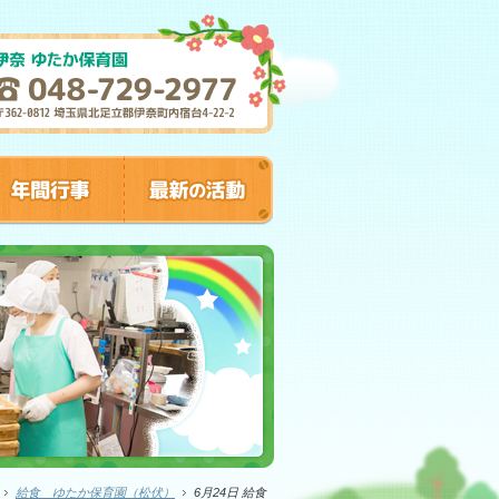
給食 ゆたか保育園（松伏）
6月24日 給食