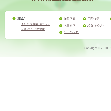
園紹介
保育内容
年間行事
ゆたか保育園（松伏）
入園案内
給食（松伏）
伊奈 ゆたか保育園
１日の流れ
Copyright ©
2010 -