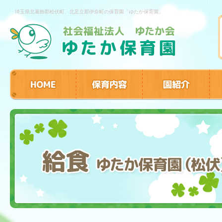
埼玉県北葛飾郡松伏町、北足立郡伊奈町の保育園「ゆたか保育園」