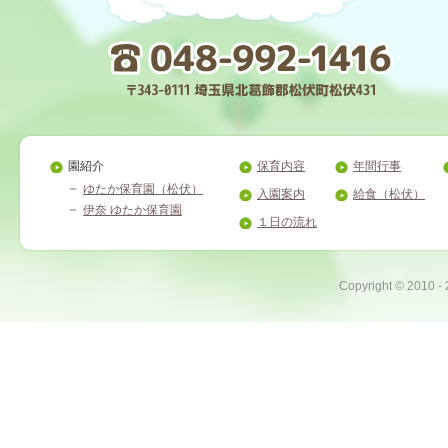
園紹介
保育内容
年間行事
ゆたか保育園（松伏）
入園案内
給食（松伏）
伊奈 ゆたか保育園
１日の流れ
Copyright ©
2010 -