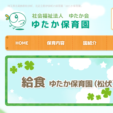
埼玉県北葛飾郡松伏町、北足立郡伊奈町の保育園「ゆたか保育園」