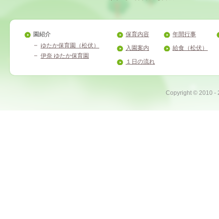
園紹介
保育内容
年間行事
ゆたか保育園（松伏）
入園案内
給食（松伏）
伊奈 ゆたか保育園
１日の流れ
Copyright ©
2010 -