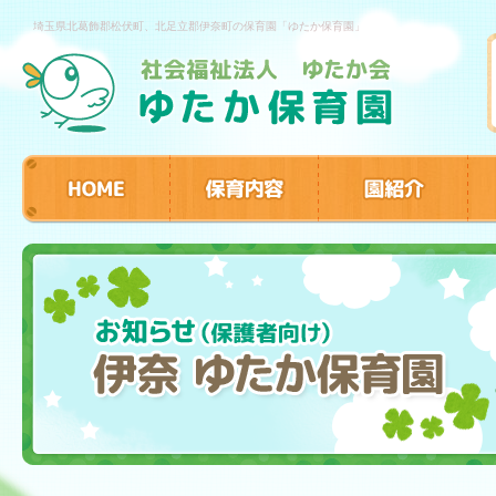
埼玉県北葛飾郡松伏町、北足立郡伊奈町の保育園「ゆたか保育園」