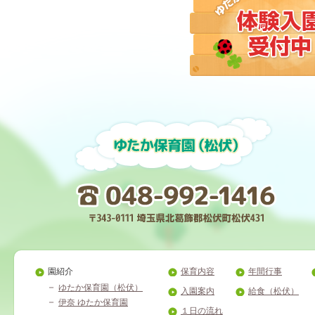
園紹介
保育内容
年間行事
ゆたか保育園（松伏）
入園案内
給食（松伏）
伊奈 ゆたか保育園
１日の流れ