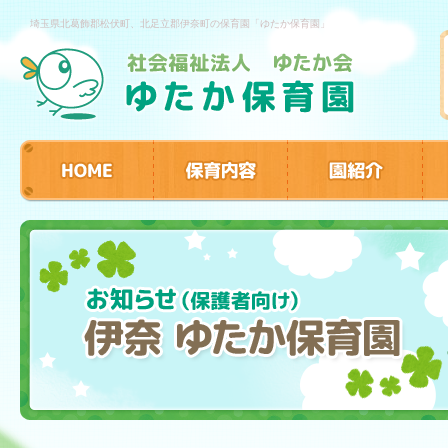
埼玉県北葛飾郡松伏町、北足立郡伊奈町の保育園「ゆたか保育園」