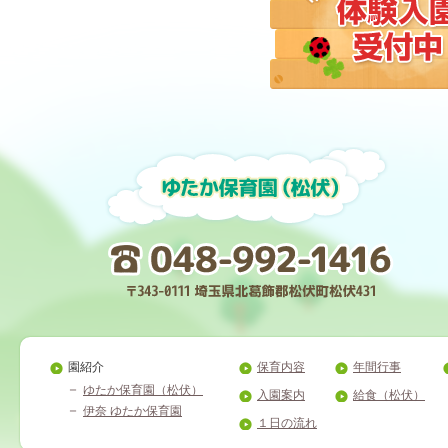
園紹介
保育内容
年間行事
ゆたか保育園（松伏）
入園案内
給食（松伏）
伊奈 ゆたか保育園
１日の流れ