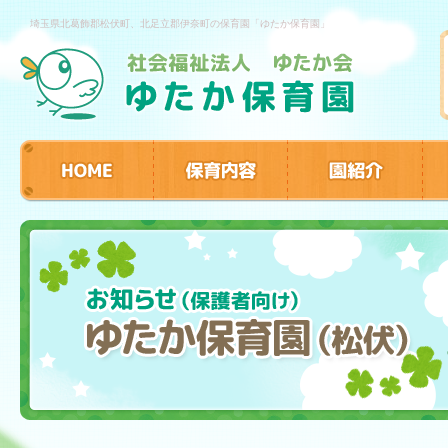
埼玉県北葛飾郡松伏町、北足立郡伊奈町の保育園「ゆたか保育園」