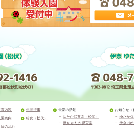
保育内容
年間行事
最新の活動
お知らせ（
ゆたか保育園（松伏）
ゆたか保
入園案内
給食（松伏）
伊奈 ゆたか保育園
伊奈 ゆ
１日の流れ