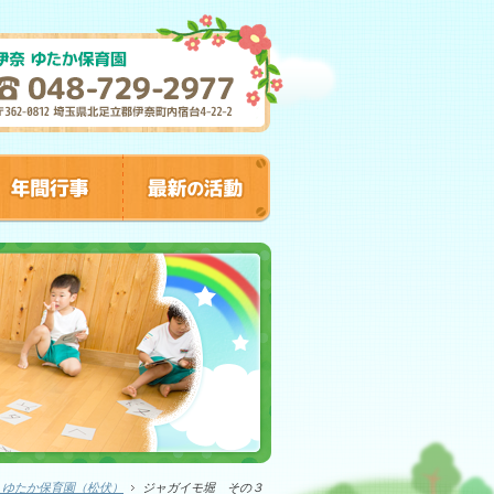
）ゆたか保育園（松伏）
ジャガイモ堀 その３