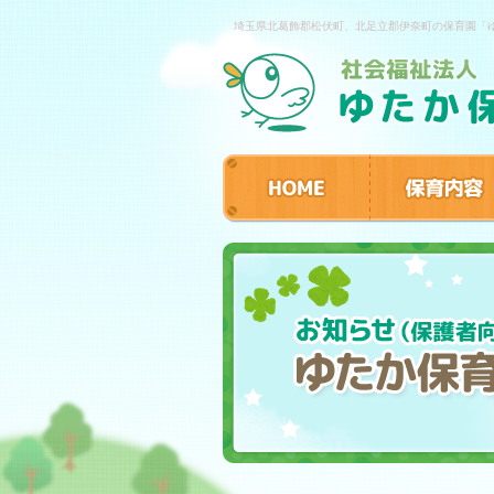
埼玉県北葛飾郡松伏町、北足立郡伊奈町の保育園「