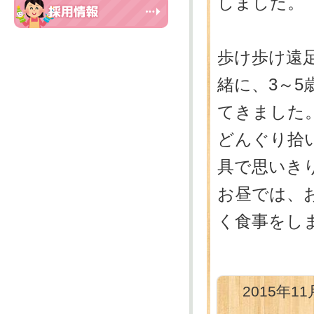
しました。
歩け歩け遠
緒に、3～
てきました
どんぐり拾
具で思いき
お昼では、
く食事をし
2015年11