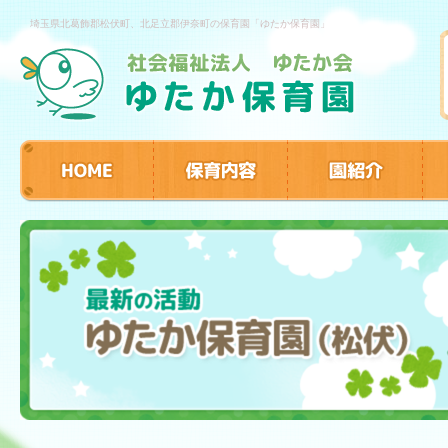
埼玉県北葛飾郡松伏町、北足立郡伊奈町の保育園「ゆたか保育園」