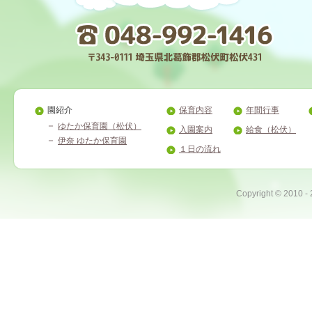
園紹介
保育内容
年間行事
ゆたか保育園（松伏）
入園案内
給食（松伏）
伊奈 ゆたか保育園
１日の流れ
Copyright ©
2010 -