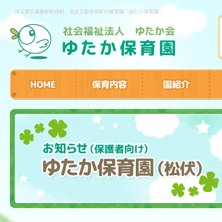
埼玉県北葛飾郡松伏町、北足立郡伊奈町の保育園「ゆたか保育園」