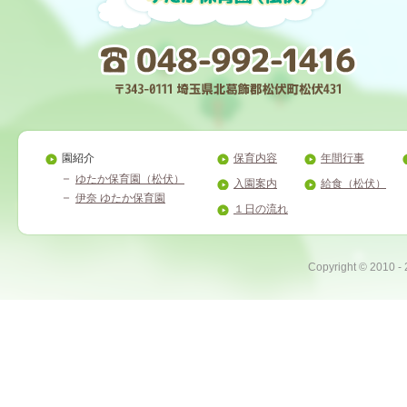
園紹介
保育内容
年間行事
ゆたか保育園（松伏）
入園案内
給食（松伏）
伊奈 ゆたか保育園
１日の流れ
Copyright ©
2010 -