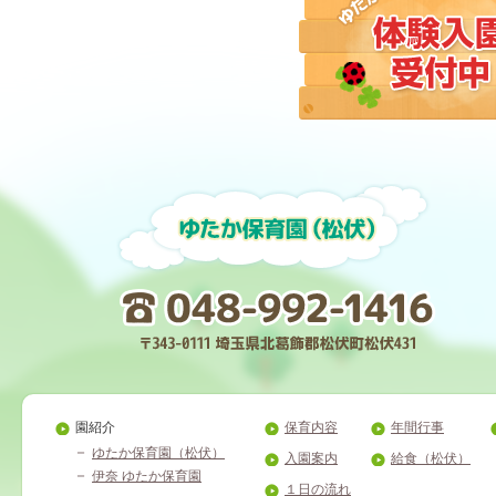
園紹介
保育内容
年間行事
ゆたか保育園（松伏）
入園案内
給食（松伏）
伊奈 ゆたか保育園
１日の流れ