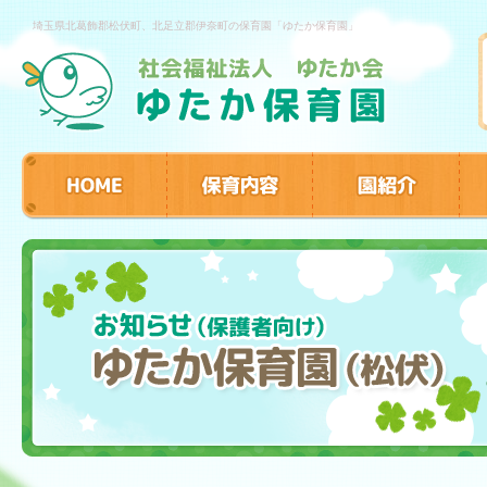
埼玉県北葛飾郡松伏町、北足立郡伊奈町の保育園「ゆたか保育園」