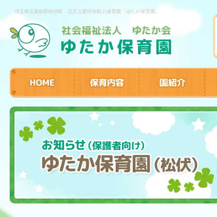
埼玉県北葛飾郡松伏町、北足立郡伊奈町の保育園「ゆたか保育園」