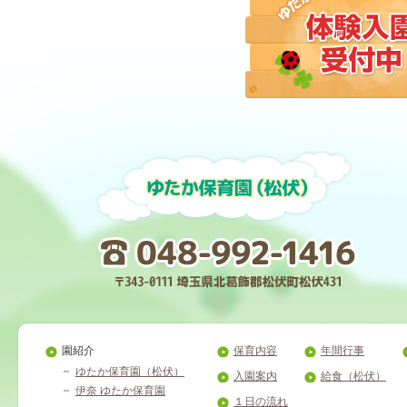
園紹介
保育内容
年間行事
ゆたか保育園（松伏）
入園案内
給食（松伏）
伊奈 ゆたか保育園
１日の流れ