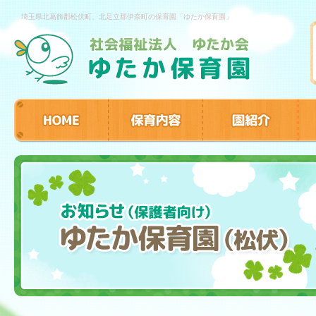
埼玉県北葛飾郡松伏町、北足立郡伊奈町の保育園「ゆたか保育園」