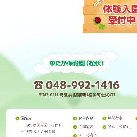
園紹介
保育内容
年間行事
ゆたか保育園（松伏）
入園案内
給食（松伏）
伊奈 ゆたか保育園
１日の流れ