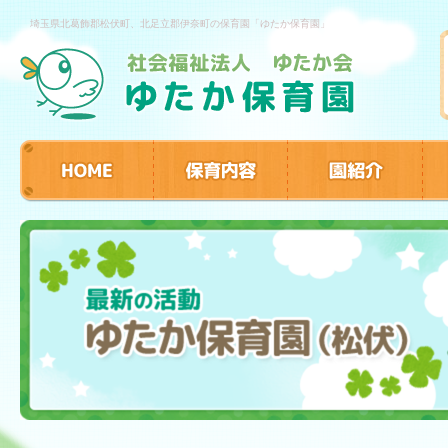
埼玉県北葛飾郡松伏町、北足立郡伊奈町の保育園「ゆたか保育園」