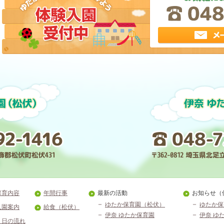
保育内容
年間行事
最新の活動
お知らせ（
ゆたか保育園（松伏）
ゆたか保
入園案内
給食（松伏）
伊奈 ゆたか保育園
伊奈 ゆ
１日の流れ