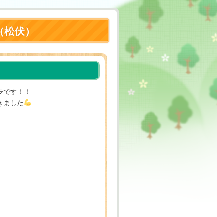
（松伏）
歩です！！
きました