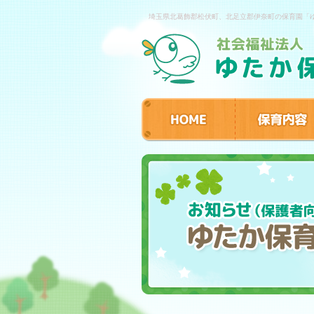
埼玉県北葛飾郡松伏町、北足立郡伊奈町の保育園「