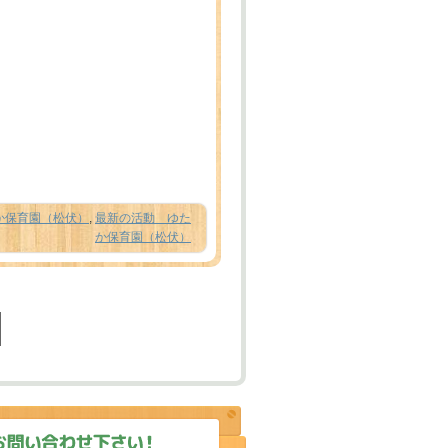
か保育園（松伏）
,
最新の活動 ゆた
か保育園（松伏）