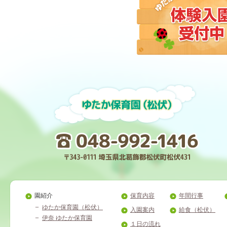
園紹介
保育内容
年間行事
ゆたか保育園（松伏）
入園案内
給食（松伏）
伊奈 ゆたか保育園
１日の流れ