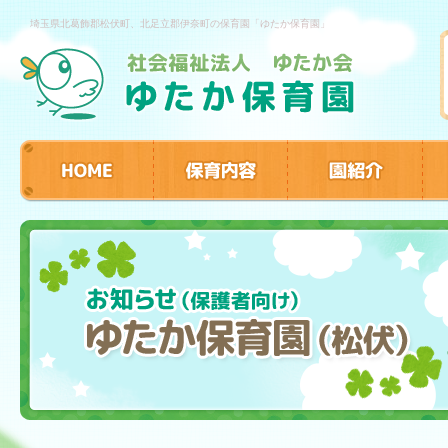
埼玉県北葛飾郡松伏町、北足立郡伊奈町の保育園「ゆたか保育園」