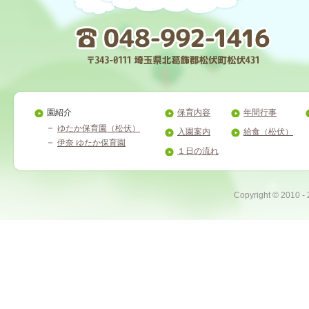
園紹介
保育内容
年間行事
ゆたか保育園（松伏）
入園案内
給食（松伏）
伊奈 ゆたか保育園
１日の流れ
Copyright ©
2010 -