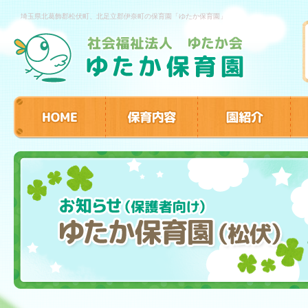
埼玉県北葛飾郡松伏町、北足立郡伊奈町の保育園「ゆたか保育園」