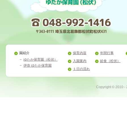
園紹介
保育内容
年間行事
ゆたか保育園（松伏）
入園案内
給食（松伏）
伊奈 ゆたか保育園
１日の流れ
Copyright ©
2010 -