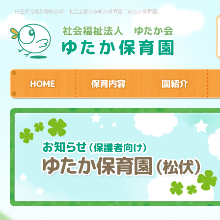
埼玉県北葛飾郡松伏町、北足立郡伊奈町の保育園「ゆたか保育園」