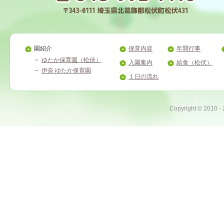
園紹介
保育内容
年間行事
ゆたか保育園（松伏）
入園案内
給食（松伏）
伊奈 ゆたか保育園
１日の流れ
Copyright ©
2010 -