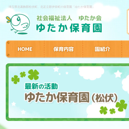
埼玉県北葛飾郡松伏町、北足立郡伊奈町の保育園「ゆたか保育園」