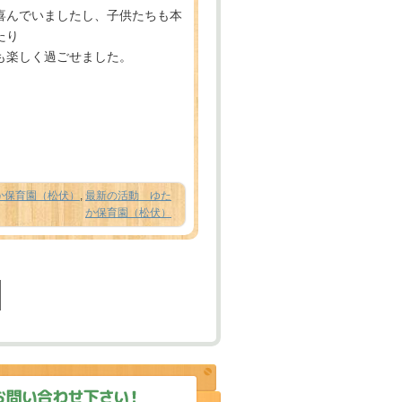
喜んでいましたし、子供たちも本
たり
も楽しく過ごせました。
か保育園（松伏）
,
最新の活動 ゆた
か保育園（松伏）