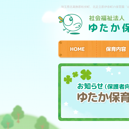
埼玉県北葛飾郡松伏町、北足立郡伊奈町の保育園「