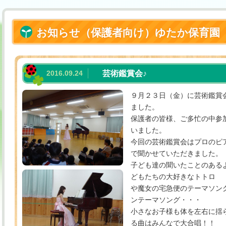
お知らせ（保護者向け）ゆたか保育園
2016.09.24
芸術鑑賞会♪
９月２３日（金）に芸術鑑賞
ました。
保護者の皆様、ご多忙の中参
いました。
今回の芸術鑑賞会はプロのピ
で聞かせていただきました。
子ども達の聞いたことのある
どもたちの大好きなトトロ
や魔女の宅急便のテーマソン
ンテーマソング・・・
小さなお子様も体を左右に揺
る曲はみんなで大合唱！！