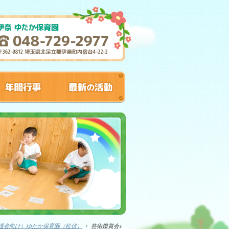
護者向け）ゆたか保育園（松伏）
芸術鑑賞会♪