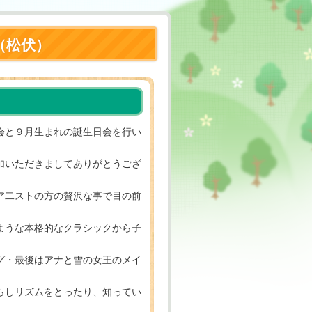
（松伏）
会と９月生まれの誕生日会を行い
加いただきましてありがとうござ
ア二ストの方の贅沢な事で目の前
ような本格的なクラシックから子
グ・最後はアナと雪の女王のメイ
らしリズムをとったり、知ってい