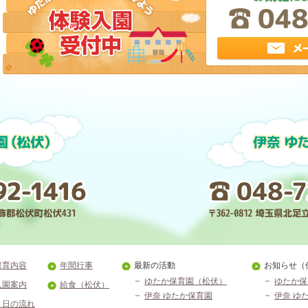
保育内容
年間行事
最新の活動
お知らせ（
ゆたか保育園（松伏）
ゆたか保
入園案内
給食（松伏）
伊奈 ゆたか保育園
伊奈 ゆ
１日の流れ