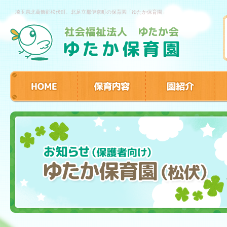
埼玉県北葛飾郡松伏町、北足立郡伊奈町の保育園「ゆたか保育園」