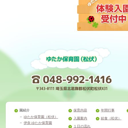
園紹介
保育内容
年間行事
ゆたか保育園（松伏）
入園案内
給食（松伏）
伊奈 ゆたか保育園
１日の流れ